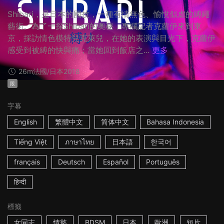
Shibari，是日本的國技，一種有情無色、愉悅似虐的縛繩
藝術。為了一探Shibari的奧秘，專欄記者克蘿伊來到東
京，採訪情色模特兒克萊兒，在她的表演與目光下，克蘿伊
感受到被縛的快與痛；當她回到飯店之...
更多
26m
法國/日本
2018
限
字幕
English
繁體中文
简体中文
Bahasa Indonesia
Tiếng Việt
ภาษาไทย
日本語
한국어
français
Deutsch
Español
Português
हिन्दी
標籤
女同志
情慾
BDSM
日本
歐洲
短片