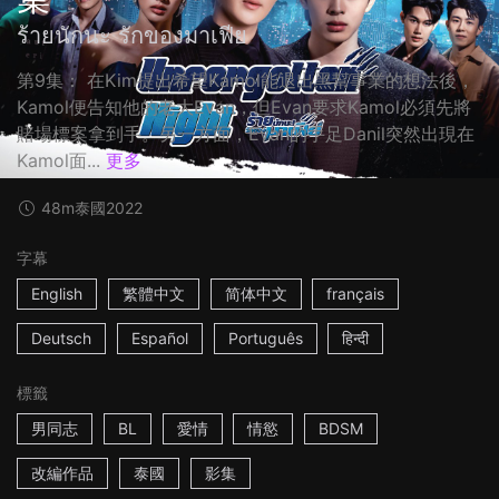
ร้ายนักนะ รักของมาเฟีย
第9集： 在Kim提出希望Kamol能退出黑幫事業的想法後，
Kamol便告知他的老大Evan，但Evan要求Kamol必須先將
賭場標案拿到手。另一方面，Evan的手足Danil突然出現在
Kamol面...
更多
48m
泰國
2022
字幕
English
繁體中文
简体中文
français
Deutsch
Español
Português
हिन्दी
標籤
男同志
BL
愛情
情慾
BDSM
改編作品
泰國
影集