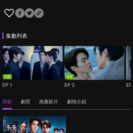
集數列表
免費
免費
EP
1
EP
2
E
預告
劇照
推薦影片
劇情介紹