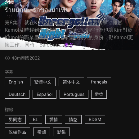
ร้ายนักนะ รักของมาเฟีย
第8集： 就在Kim悠閒地度假時，突然遭遇襲擊，雖然
Kamol及時趕到現場相救，但如此危險的行為也讓Kim對於
Kamol的職業產生疑慮，他希望以情人的身份，勸Kamol更
換工作。同時，Baiboon...
更多
48m
泰國
2022
字幕
English
繁體中文
简体中文
français
Deutsch
Español
Português
हिन्दी
標籤
男同志
BL
愛情
情慾
BDSM
改編作品
泰國
影集