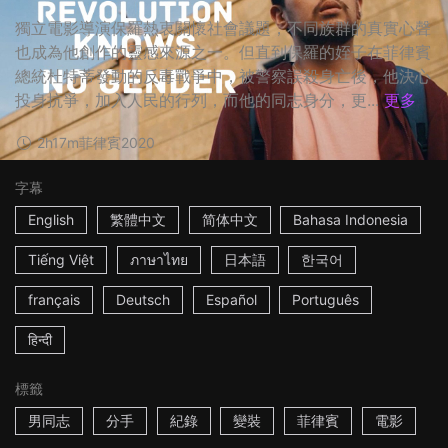
獨立電影導演保羅熱衷關懷社會議題，不同族群的真實心聲
也成為他創作的靈感來源之一。但直到保羅的姪子在菲律賓
總統杜特蒂發動的反毒戰爭中，被警察誤殺身亡後，他決心
投身抗爭，加入人民的行列，而他的同志身分，更...
更多
2h17m
菲律賓
2020
字幕
English
繁體中文
简体中文
Bahasa Indonesia
Tiếng Việt
ภาษาไทย
日本語
한국어
français
Deutsch
Español
Português
हिन्दी
標籤
男同志
分手
紀錄
變裝
菲律賓
電影