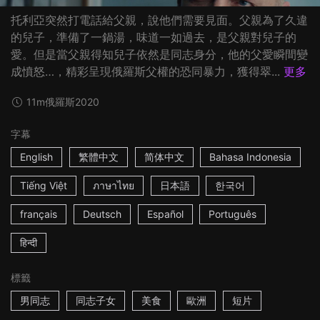
托利亞突然打電話給父親，說他們需要見面。父親為了久違
的兒子，準備了一鍋湯，味道一如過去，是父親對兒子的
愛。但是當父親得知兒子依然是同志身分，他的父愛瞬間變
成憤怒…，精彩呈現俄羅斯父權的恐同暴力，獲得翠...
更多
11m
俄羅斯
2020
字幕
English
繁體中文
简体中文
Bahasa Indonesia
Tiếng Việt
ภาษาไทย
日本語
한국어
français
Deutsch
Español
Português
हिन्दी
標籤
男同志
同志子女
美食
歐洲
短片