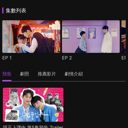
集數列表
EP
1
EP
2
E
預告
劇照
推薦影片
劇情介紹
現正上課中 第5集預告 Trailer