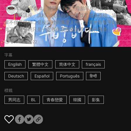
韓國BL新星金泰煥、韓賢俊主演。母胎單身的智宇，選修
了「曖昧講座」課程，沒想到學長竟找了他來搭檔，這名前
輩不僅長得帥，是校園裡的風雲人物，還意外對智宇好的不
得了。這分明只是一堂教你談戀愛的課，為什麼會...
更多
20m
韓國
2022
字幕
English
繁體中文
简体中文
français
Deutsch
Español
Português
हिन्दी
標籤
男同志
BL
青春戀愛
韓國
影集