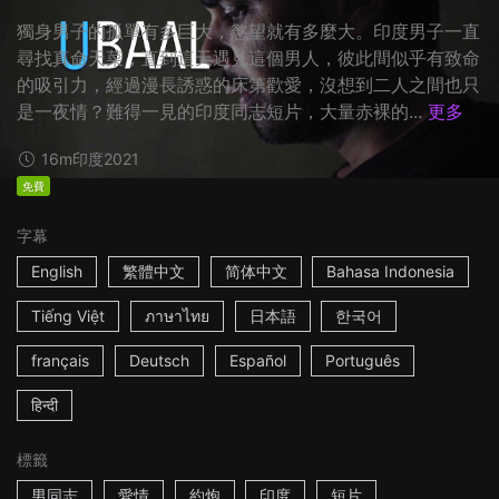
獨身男子的孤單有多巨大，慾望就有多麼大。印度男子一直
尋找真命天菜，直到這天遇見這個男人，彼此間似乎有致命
的吸引力，經過漫長誘惑的床第歡愛，沒想到二人之間也只
是一夜情？難得一見的印度同志短片，大量赤裸的...
更多
16m
印度
2021
免費
字幕
English
繁體中文
简体中文
Bahasa Indonesia
Tiếng Việt
ภาษาไทย
日本語
한국어
français
Deutsch
Español
Português
हिन्दी
標籤
男同志
愛情
約炮
印度
短片