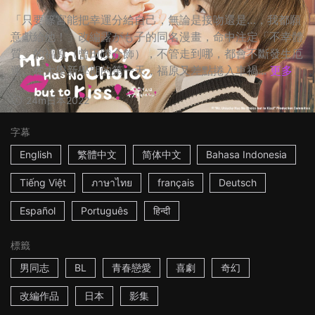
「只要篠宮能把幸運分給自己，無論是接吻還是…，我都願
意獻給他！」改編露がも子的同名漫畫，命中注定「不幸體
質」的福原（曾田陵介飾），不管走到哪，都會不斷發生厄
運。在大學新學期的第一天，福原又差點捲入車禍...
更多
24m
日本
2022
字幕
English
繁體中文
简体中文
Bahasa Indonesia
Tiếng Việt
ภาษาไทย
français
Deutsch
Español
Português
हिन्दी
標籤
男同志
BL
青春戀愛
喜劇
奇幻
改編作品
日本
影集