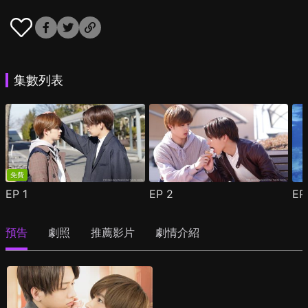
集數列表
免費
EP
1
EP
2
E
預告
劇照
推薦影片
劇情介紹