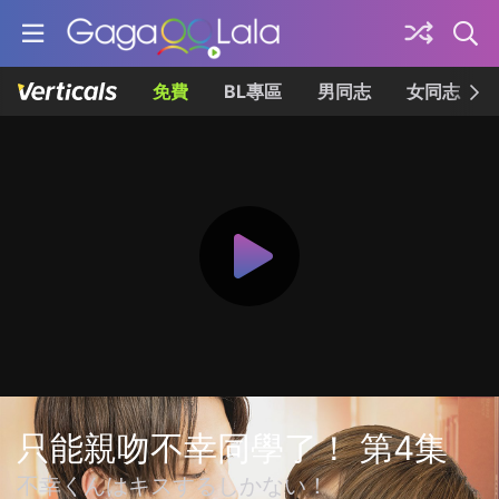
免費
BL專區
男同志
女同志
只能親吻不幸同學了！ 第4集
不幸くんはキスするしかない！