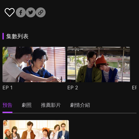
集數列表
EP
1
EP
2
E
預告
劇照
推薦影片
劇情介紹