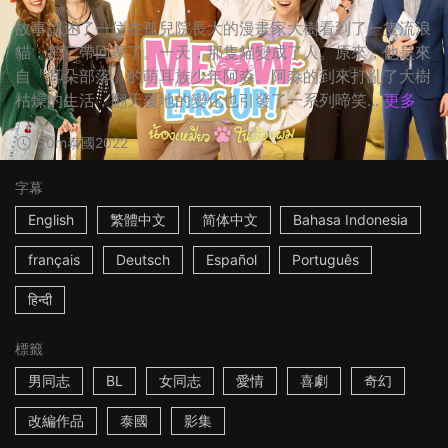
故事講述了一位在孤兒院長大的漫畫家大樹看到了一隻流浪
貓，把它帶回家了。一天，那隻貓變成了人。原來，他是來
自「耳朵部落」的萌耳族少年阿淼。阿淼的到來打亂了大樹
枯燥的生活，翻天覆地的變化也引發了一系列啼笑...
更多
50m
泰國
2022
字幕
English
繁體中文
简体中文
Bahasa Indonesia
français
Deutsch
Español
Português
हिन्दी
標籤
男同志
BL
女同志
愛情
喜劇
奇幻
改編作品
泰國
影集