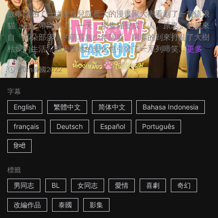
故事講述了一位在孤兒院長大的漫畫家大樹看到了一隻流浪
貓，把它帶回家了。一天，那隻貓變成了人。原來，他是來
自「耳朵部落」的萌耳族少年阿淼。阿淼的到來打亂了大樹
枯燥的生活，翻天覆地的變化也引發了一系列啼笑...
更多
50m
泰國
2022
字幕
English
繁體中文
简体中文
Bahasa Indonesia
français
Deutsch
Español
Português
हिन्दी
標籤
男同志
BL
女同志
愛情
喜劇
奇幻
改編作品
泰國
影集