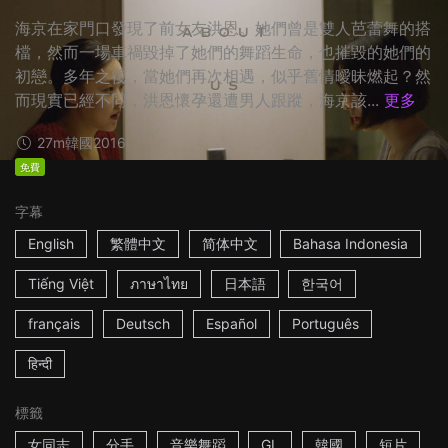
海京在家門口發現了前女友洪恩。她們曾是雙人芭蕾舞的搭
檔，然而一場車禍毀掉了她們的舞蹈生命，也摧毀的她們的
初戀。多年之後，當她們再次相遇，似乎舊情曖昧燃起？然
而現實已經不同，洪恩懷孕還遭男人跟蹤，海京該...
更多
27m
韓國
2016
免費
字幕
English
繁體中文
简体中文
Bahasa Indonesia
Tiếng Việt
ภาษาไทย
日本語
한국어
français
Deutsch
Español
Português
हिन्दी
標籤
女同志
分手
音樂舞蹈
GL
韓國
短片