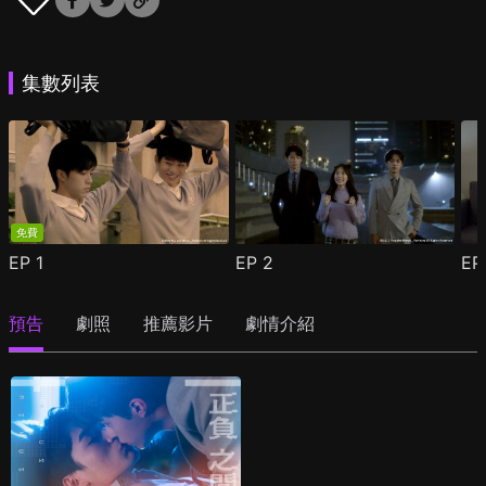
集數列表
免費
EP
1
EP
2
E
預告
劇照
推薦影片
劇情介紹