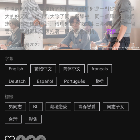
任職於興望律師事務所的鄭則守和傅理躬是一對從小一起長
大的好兄弟，從小到大除了同一所學校、同一個職場，他們
連住家都在彼此附近。傅理躬因為18歲生日那年發生的一個
意外，而對鄭則守懷抱著一段祕密的感情。 ...
更多
25m
台灣
2022
字幕
English
繁體中文
简体中文
français
Deutsch
Español
Português
हिन्दी
標籤
男同志
BL
職場戀愛
青春戀愛
同志子女
台灣
影集