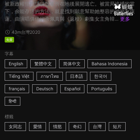
被新政權指控隱瞞叛軍所在地後展開逃亡。被當局追捕的當
下，余能存活的方法，就是找到願意幫助她整容的神祕女孩
蓮。由演唱俱佳的余佩真與《返校》劇集女主角韓...
更多
43m
台灣
2020
免費
字幕
English
繁體中文
简体中文
Bahasa Indonesia
Tiếng Việt
ภาษาไทย
日本語
한국어
français
Deutsch
Español
Português
हिन्दी
標籤
女同志
愛情
情慾
奇幻
台灣
短片