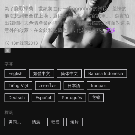
為了賺取學費，世鎮將進行一場gogoboy的試鏡。羞怯的
他沒想到要全裸上場，還得讓導演和面試官試車…。寫實拍
出韓國同志色情產業的培訓過程，年輕男孩該如何面對這場
意外的啟蒙？在金錢和慾望之間，他決定取藝...
更多
13m
韓國
2013
限
字幕
English
繁體中文
简体中文
Bahasa Indonesia
Tiếng Việt
ภาษาไทย
日本語
français
Deutsch
Español
Português
हिन्दी
標籤
男同志
情慾
韓國
短片