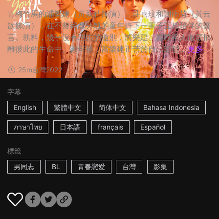
青梅竹馬的浦樂建（黃新皓飾演）、莊喜玟和謝雨荷（黃云
歆飾演），在不曾經歷分離的童年許下一輩子互相陪伴的誓
言。孰料，幾乎沒有理由的道別，將樂建、喜玟兩人徹底抽
離彼此的生命中。數年後，當樂建正苦於自己經營...
更多
25m
台灣
2022
字幕
English
繁體中文
简体中文
Bahasa Indonesia
ภาษาไทย
日本語
français
Español
標籤
男同志
BL
青春戀愛
台灣
影集