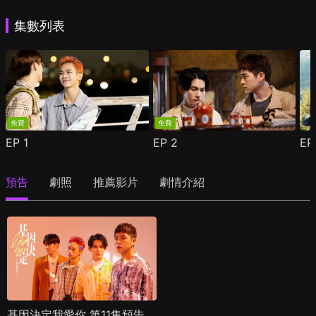
集數列表
免費
免費
EP
1
EP
2
E
預告
劇照
推薦影片
劇情介紹
基因決定我愛你 第11集預告