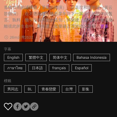
青梅竹馬的浦樂建（黃新皓飾演）、莊喜玟和謝雨荷（黃云
歆飾演），在不曾經歷分離的童年許下一輩子互相陪伴的誓
言。孰料，幾乎沒有理由的道別，將樂建、喜玟兩人徹底抽
離彼此的生命中。數年後，當樂建正苦於自己經營...
更多
26m
台灣
2022
字幕
English
繁體中文
简体中文
Bahasa Indonesia
ภาษาไทย
日本語
français
Español
標籤
男同志
BL
青春戀愛
台灣
影集