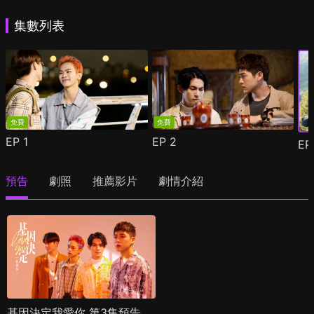
集數列表
免費
免費
EP
1
EP
2
E
預告
劇照
推薦影片
劇情介紹
基因決定我愛你 第3集預告