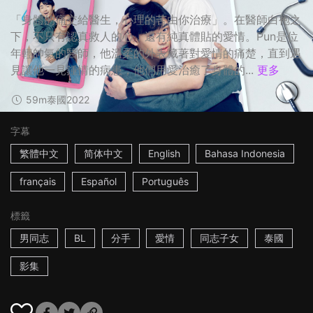
「身體的痛交給醫生，心理的苦由你治療」。在醫師白袍之
下，不只有認真救人的心，還有純真體貼的愛情。Pun是位
年輕帥氣的醫師，他溫柔的外表藏著對愛情的痛楚，直到遇
見讓他一見鍾情的病患，他們用愛治癒了身體的...
更多
59m
泰國
2022
字幕
繁體中文
简体中文
English
Bahasa Indonesia
français
Español
Português
標籤
男同志
BL
分手
愛情
同志子女
泰國
影集