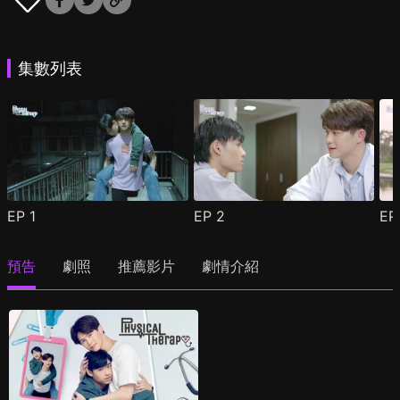
集數列表
EP
1
EP
2
E
預告
劇照
推薦影片
劇情介紹