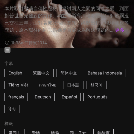
本片取自導演自傳性題材，探討兩人之間的同性之愛，到面
對普世眼光難題的力作。獨立電影導演培歐羅與律師沙爾溫
已交往三年，面對著彼此個性差異，經歷出軌、職場歧視等
問題，原本嚮往的同志婚姻是否能成為解決問題的...
更多
1h38m
菲律賓
2014
限
字幕
English
繁體中文
简体中文
Bahasa Indonesia
Tiếng Việt
ภาษาไทย
日本語
한국어
français
Deutsch
Español
Português
हिन्दी
標籤
男同志
愛情
情慾
同志子女
菲律賓