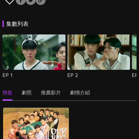
集數列表
EP
1
EP
2
E
預告
劇照
推薦影片
劇情介紹