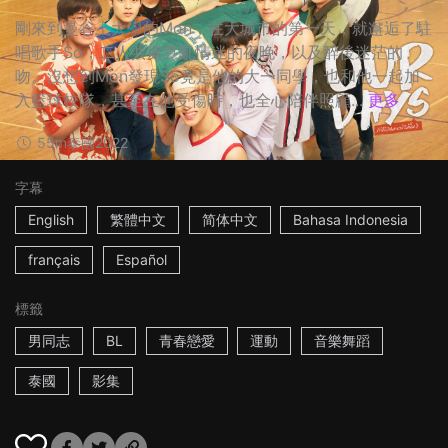
剛來到曼谷上大學的Mon，在大城市的第一天，就邂逅了駐
唱歌手So，二人共處意亂情迷的夜晚，以及醉後迷茫的
吻。沒想到Mon發現So竟是他的大一同學，也和他一起加
入籃球校隊，甚至在他受傷時，也全心陪伴照顧...
更多
55m
泰國
2022
字幕
English
繁體中文
简体中文
Bahasa Indonesia
français
Español
標籤
男同志
BL
青春戀愛
運動
音樂舞蹈
泰國
影集