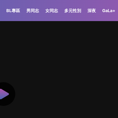
BL專區
男同志
女同志
多元性別
深夜
GaLa+