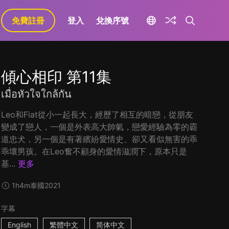
免費註冊
登入
兌換序號
傾心相印 第11集
เมื่อหัวใจใกล้กัน
Leo和Fiat從小一起長大，經歷了相互的暗戀，從朋友
變成了戀人，一個是外表高大帥氣，戀愛經驗為零的霸
道忠犬，另一個是有著繽紛愛情史、卻又看似無害的乖
乖壞男孩。在Leo奮不顧身的愛情滋潤下，原本只是
基...
更多
1h4m
泰國
2021
字幕
English
繁體中文
简体中文