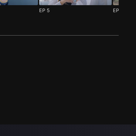
EP
5
EP
6