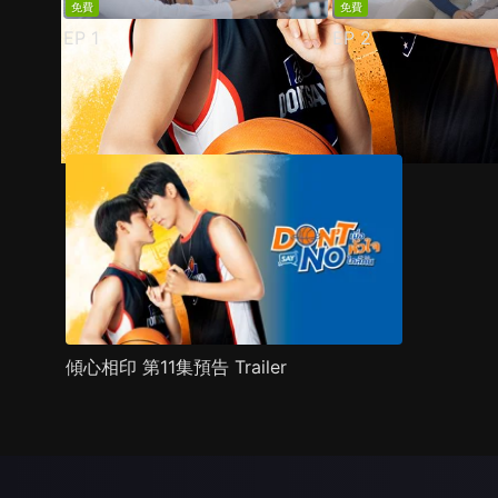
免費
免費
EP
1
EP
2
預告
劇照
推薦影片
劇情介紹
傾心相印 第11集預告 Trailer