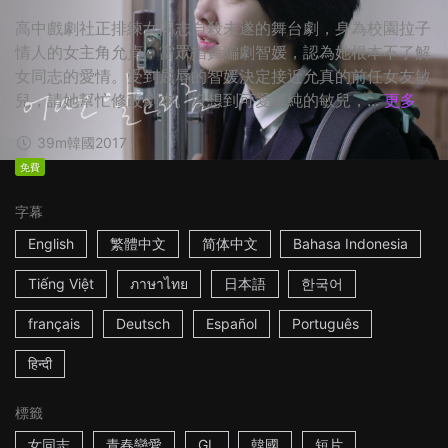
高中戲劇社正排練女同志自殺未遂的舞台劇，身為校園拉子
情人的女主角允貞，當眾指責編劇智媛，認為她根本不了解
女同志的愛情。受到屈辱的智媛決定接近允真的前任女友敏
兒，請她幫忙修改劇本。沒想到可愛單純的敏兒，...
更多
39m
韓國
2017
免費
字幕
English
繁體中文
简体中文
Bahasa Indonesia
Tiếng Việt
ภาษาไทย
日本語
한국어
français
Deutsch
Español
Português
हिन्दी
標籤
女同志
青春戀愛
GL
韓國
短片