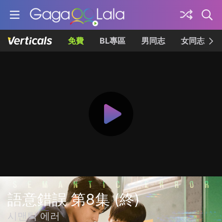
免費
BL專區
男同志
女同志
語意錯誤 第8集 (終)
시맨틱 에러