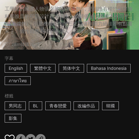
工學院的風雲人物張宰英(朴栖含飾)，是個擁有模特兒好身
材和臉蛋的視覺設計系大四生，成績優越的邊緣人秋尚宇
(朴宰燦飾)，則是機械科的大三生，邏輯能力絕佳卻有點書
呆子。個性截然不同的兩個人，卻陰錯陽差一起...
更多
28m
韓國
2022
字幕
English
繁體中文
简体中文
Bahasa Indonesia
ภาษาไทย
標籤
男同志
BL
青春戀愛
改編作品
韓國
影集