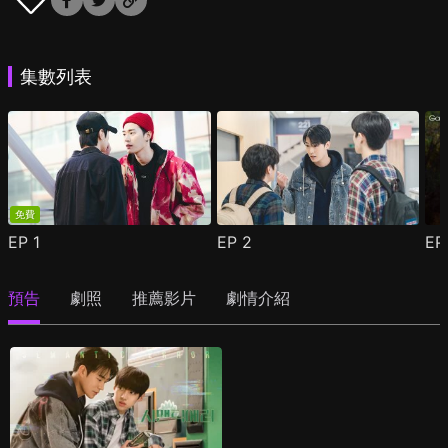
集數列表
免費
EP
1
EP
2
E
預告
劇照
推薦影片
劇情介紹