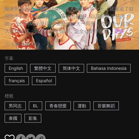
剛來到曼谷上大學的Mon，在大城市的第一天，就邂逅了駐
唱歌手So，二人共處意亂情迷的夜晚，以及醉後迷茫的
吻。沒想到Mon發現So竟是他的大一同學，也和他一起加
入籃球校隊，甚至在他受傷時，也全心陪伴照顧...
更多
53m
泰國
2022
字幕
English
繁體中文
简体中文
Bahasa Indonesia
français
Español
標籤
男同志
BL
青春戀愛
運動
音樂舞蹈
泰國
影集