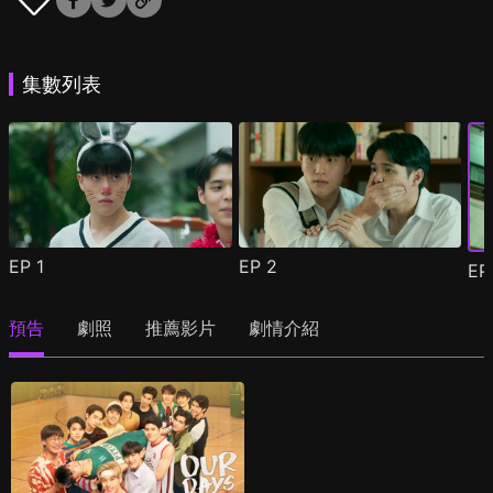
集數列表
EP
1
EP
2
E
預告
劇照
推薦影片
劇情介紹