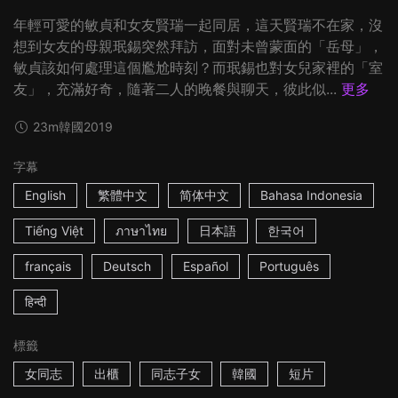
年輕可愛的敏貞和女友賢瑞一起同居，這天賢瑞不在家，沒
想到女友的母親珉錫突然拜訪，面對未曾蒙面的「岳母」，
敏貞該如何處理這個尷尬時刻？而珉錫也對女兒家裡的「室
友」，充滿好奇，隨著二人的晚餐與聊天，彼此似...
更多
23m
韓國
2019
字幕
English
繁體中文
简体中文
Bahasa Indonesia
Tiếng Việt
ภาษาไทย
日本語
한국어
français
Deutsch
Español
Português
हिन्दी
標籤
女同志
出櫃
同志子女
韓國
短片