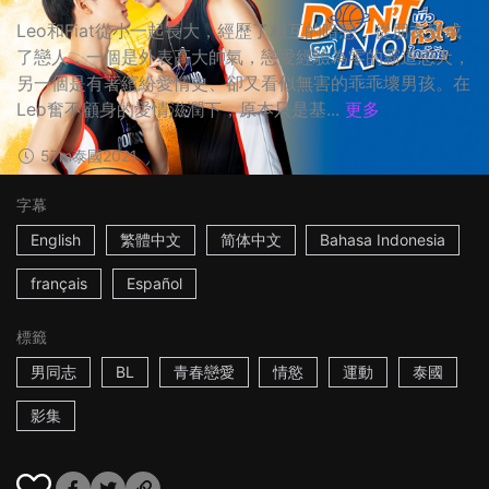
Leo和Fiat從小一起長大，經歷了相互的暗戀，從朋友變成
了戀人，一個是外表高大帥氣，戀愛經驗為零的霸道忠犬，
另一個是有著繽紛愛情史、卻又看似無害的乖乖壞男孩。在
Leo奮不顧身的愛情滋潤下，原本只是基...
更多
57m
泰國
2021
字幕
English
繁體中文
简体中文
Bahasa Indonesia
français
Español
標籤
男同志
BL
青春戀愛
情慾
運動
泰國
影集