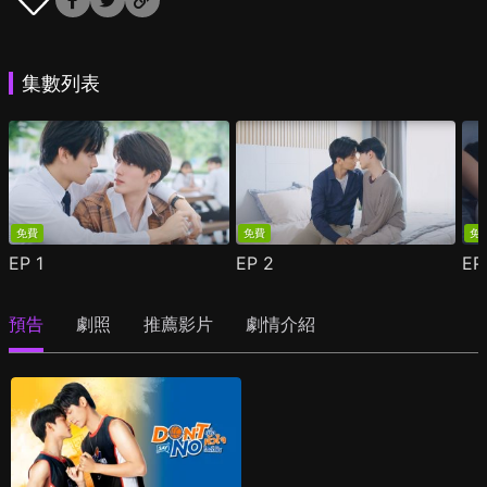
集數列表
免費
免費
免
EP
1
EP
2
E
預告
劇照
推薦影片
劇情介紹