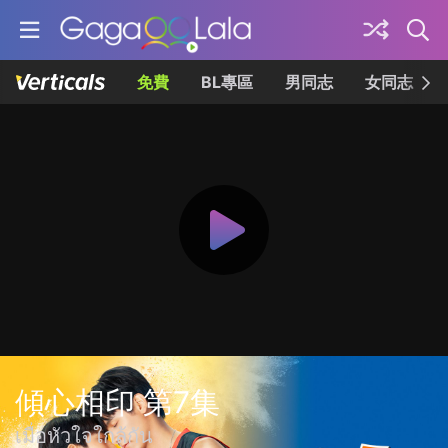
免費
BL專區
男同志
女同志
傾心相印 第7集
เมื่อหัวใจใกล้กัน