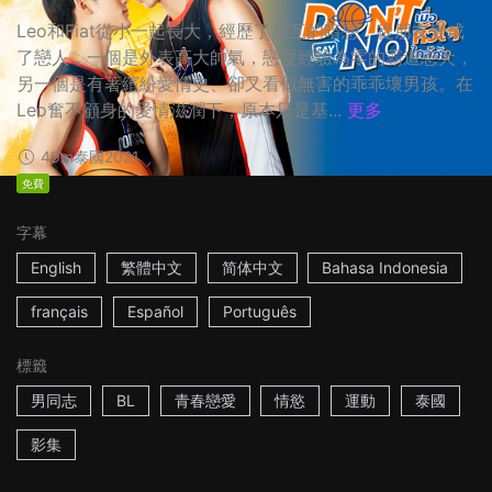
Leo和Fiat從小一起長大，經歷了相互的暗戀，從朋友變成
了戀人，一個是外表高大帥氣，戀愛經驗為零的霸道忠犬，
另一個是有著繽紛愛情史、卻又看似無害的乖乖壞男孩。在
Leo奮不顧身的愛情滋潤下，原本只是基...
更多
49m
泰國
2021
免費
字幕
English
繁體中文
简体中文
Bahasa Indonesia
français
Español
Português
標籤
男同志
BL
青春戀愛
情慾
運動
泰國
影集