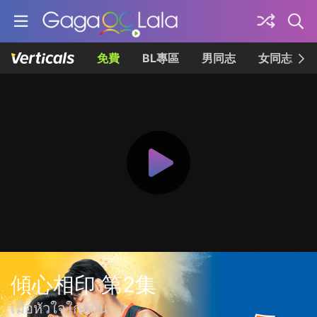
免費
BL專區
男同志
女同志
傾心相印 第2集
เมื่อหัวใจใกล้กัน