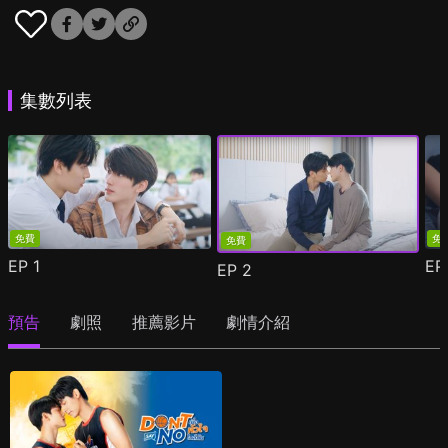
集數列表
免費
免
免費
EP
1
E
EP
2
預告
劇照
推薦影片
劇情介紹