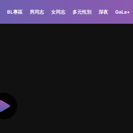
BL專區
男同志
女同志
多元性別
深夜
GaLa+