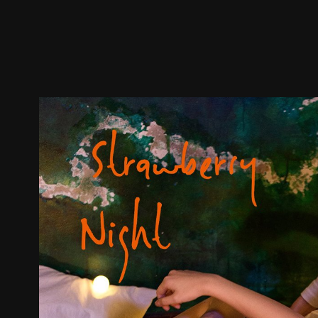
預告
劇照
推薦影片
劇情介紹