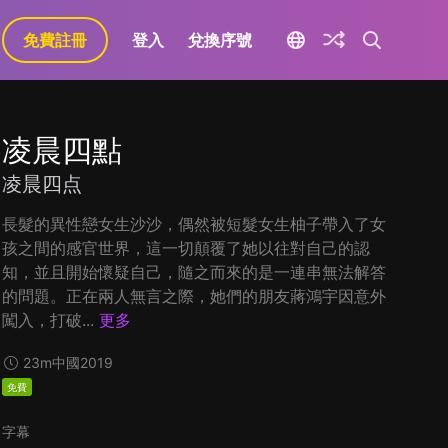
免費註冊
登入
兌換序號
凌晨四點
凌晨四点
長髮的異性戀女生沙沙，偶然被短髮女生柚子帶入了女
孩之間的感官世界，這一切顛覆了她以往對自己的認
知，並且開始懷疑自己，隨之而來的是一連串無法解答
的問題。正在兩人無言之際，她們的朋友蔣鴻宇因意外
闖入，打破...
更多
23m
中國
2019
免費
字幕