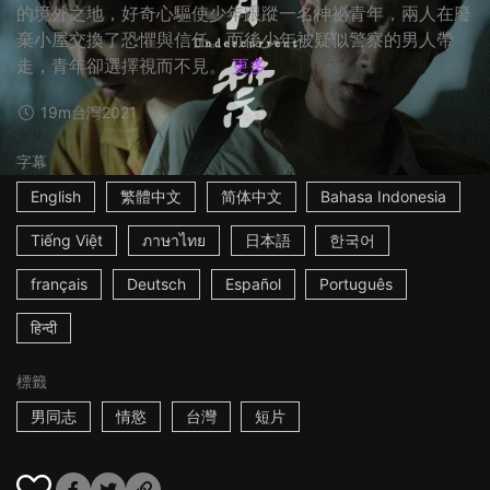
的境外之地，好奇心驅使少年跟蹤一名神祕青年，兩人在廢
棄小屋交換了恐懼與信任。而後少年被疑似警察的男人帶
走，青年卻選擇視而不見。
更多
19m
台灣
2021
字幕
English
繁體中文
简体中文
Bahasa Indonesia
Tiếng Việt
ภาษาไทย
日本語
한국어
français
Deutsch
Español
Português
हिन्दी
標籤
男同志
情慾
台灣
短片