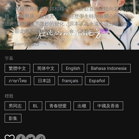
從小青梅竹馬的凌梓銘和程一，以及歡喜冤家陸向霖和岳宇
植，四個男孩一起長大，一同經歷學生時期最開心的時光，
彼此情感也有了微妙的變化，原本以為永遠不說分離的他
們，卻走向不同的方向……。 ☆《冰糖陷...
更多
19m
中國
2022
字幕
繁體中文
简体中文
English
Bahasa Indonesia
ภาษาไทย
日本語
français
Español
標籤
男同志
BL
青春戀愛
出櫃
中國及香港
影集