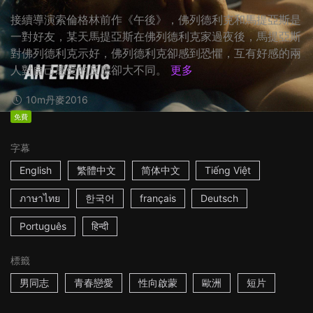
接續導演索倫格林前作《午後》，佛列德利克和馬提亞斯是
一對好友，某天馬提亞斯在佛列德利克家過夜後，馬提亞斯
對佛列德利克示好，佛列德利克卻感到恐懼，互有好感的兩
人對自己感受的反應卻大不同。
更多
10m
丹麥
2016
免費
字幕
English
繁體中文
简体中文
Tiếng Việt
ภาษาไทย
한국어
français
Deutsch
Português
हिन्दी
標籤
男同志
青春戀愛
性向啟蒙
歐洲
短片