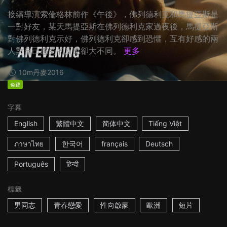
接續導演索倫格林前作《午後》，佛列德利克和馬提亞斯是
一對好友，某天馬提亞斯在佛列德利克家過夜後，馬提亞斯
對佛列德利克示好，佛列德利克卻感到恐懼，互有好感的兩
人對自己感受的反應卻大不同。
更多
10m
丹麥
2016
免費
字幕
English
繁體中文
简体中文
Tiếng Việt
ภาษาไทย
한국어
français
Deutsch
Português
हिन्दी
標籤
男同志
青春戀愛
性向啟蒙
歐洲
短片