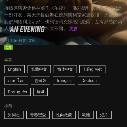
接續導演索倫格林前作《午後》，佛列德利克和馬提亞斯是
一對好友，某天馬提亞斯在佛列德利克家過夜後，馬提亞斯
對佛列德利克示好，佛列德利克卻感到恐懼，互有好感的兩
人對自己感受的反應卻大不同。
更多
10m
丹麥
2016
免費
字幕
English
繁體中文
简体中文
Tiếng Việt
ภาษาไทย
한국어
français
Deutsch
Português
हिन्दी
標籤
男同志
青春戀愛
性向啟蒙
歐洲
短片