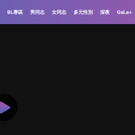
BL專區
男同志
女同志
多元性別
深夜
GaLa+