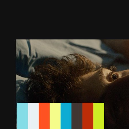
預告
劇照
推薦影片
劇情介紹