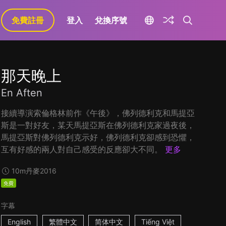
免費註冊
登入
兌換序號
那天晚上
En Aften
接續導演索倫格林前作《午後》，佛列德利克和馬提亞
斯是一對好友，某天馬提亞斯在佛列德利克家過夜後，
馬提亞斯對佛列德利克示好，佛列德利克卻感到恐懼，
互有好感的兩人對自己感受的反應卻大不同。
更多
10m
丹麥
2016
免費
字幕
English
繁體中文
简体中文
Tiếng Việt