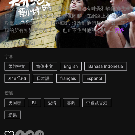
電競天才江亦風是個看不見色彩，也沒有味覺和觸覺的傲嬌
帥哥，他擔心妹妹著迷當紅偶像陸麟，在網路上和陸麟互相
攻擊，在現實中也不打不相識，沒想到他們相遇之際，江亦
風的所有知覺竟變得正常，也止不住對他的心動…...
更多
4m
中國
2021
字幕
繁體中文
简体中文
English
Bahasa Indonesia
ภาษาไทย
日本語
français
Español
標籤
男同志
BL
愛情
喜劇
中國及香港
影集