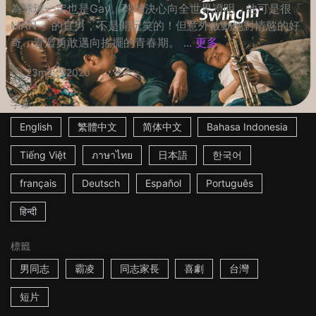
為球球一定也是Gay。球球決心向全世界證明，他可是很「
MAN 」的直男，不是開玩笑的！但意外啟動他對情慾的好
奇，青澀勇敢邁向搖擺的青春期。 ...
更多
23m
台灣
2020
字幕
English
繁體中文
简体中文
Bahasa Indonesia
Tiếng Việt
ภาษาไทย
日本語
한국어
français
Deutsch
Español
Português
हिन्दी
標籤
男同志
霸凌
同志家長
喜劇
台灣
短片