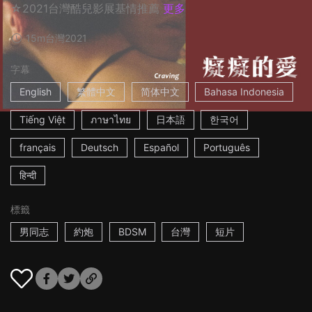
☆2021台灣酷兒影展基情推薦
更多
15m
台灣
2021
字幕
English
繁體中文
简体中文
Bahasa Indonesia
Tiếng Việt
ภาษาไทย
日本語
한국어
français
Deutsch
Español
Português
हिन्दी
標籤
男同志
約炮
BDSM
台灣
短片