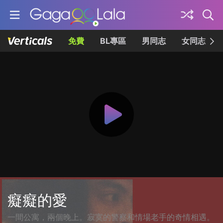
免費
BL專區
男同志
女同志
癡癡的愛
一間公寓，兩個晚上。寂寞的警察和情場老手的奇情相遇。