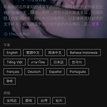
取材自同志作家邱妙津留下的日記，描述年輕的女作家在生
命的最後一天，關在公寓裡，撰寫小說的最後章節，交織與
戀人的緊繃關係，與生命的沉痛掙扎。以影像再現邱妙津的
文字碎片，在意識流中進行女作家的內在獨白，是...
更多
17m
台灣
2015
字幕
English
繁體中文
简体中文
Bahasa Indonesia
Tiếng Việt
ภาษาไทย
日本語
한국어
français
Deutsch
Español
Português
हिन्दी
標籤
女同志
愛情
台灣
短片