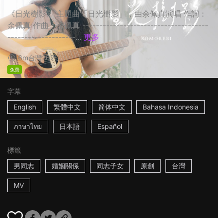
《日光樹影》 主題曲「日光樹影」，由余佩真演唱 作詞：
余佩真 作曲：余佩真 -------------------------------------
--------------------...
更多
6m
台灣
2021
免費
字幕
English
繁體中文
简体中文
Bahasa Indonesia
ภาษาไทย
日本語
Español
標籤
男同志
婚姻關係
同志子女
原創
台灣
MV