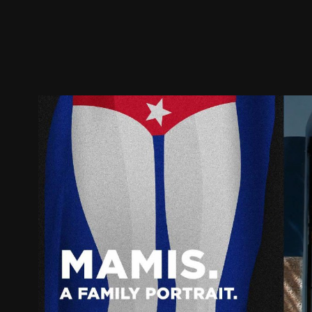
預告
劇照
推薦影片
劇情介紹