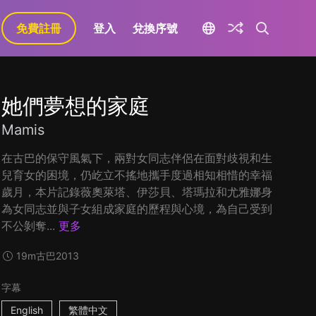
免費註冊
登入
兌換序號
她們夢想的家庭
Mamis
在古巴的保守風氣下，兩對女同志伴侶在面對歧視和生
兒育女的困境，仍屹立不搖地攜手度過相知相惜的幸福
歲月，本片記錄薇奧萊塔、伊莎貝、塔瑪拉和尤雅娜身
為女同志並與子女組成家庭的歷程與心境，為自己受到
不公剝奪...
更多
19m
古巴
2013
字幕
English
繁體中文