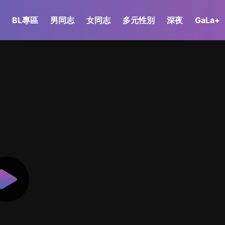
BL專區
男同志
女同志
多元性別
深夜
GaLa+