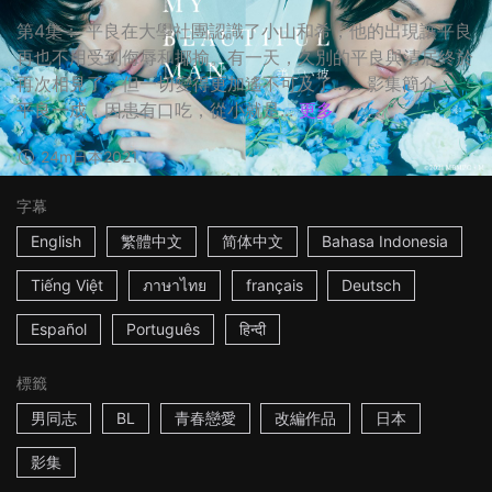
第4集： 平良在大學社團認識了小山和希，他的出現讓平良
再也不用受到侮辱和揶揄。有一天，久別的平良與清居終於
再次相見了，但一切變得更加遙不可及了…… 影集簡介：
平良一成，因患有口吃，從小就是...
更多
24m
日本
2021
字幕
English
繁體中文
简体中文
Bahasa Indonesia
Tiếng Việt
ภาษาไทย
français
Deutsch
Español
Português
हिन्दी
標籤
男同志
BL
青春戀愛
改編作品
日本
影集