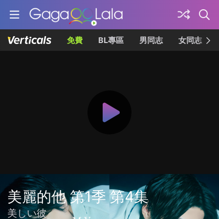
免費
BL專區
男同志
女同志
美麗的他 第1季 第4集
美しい彼