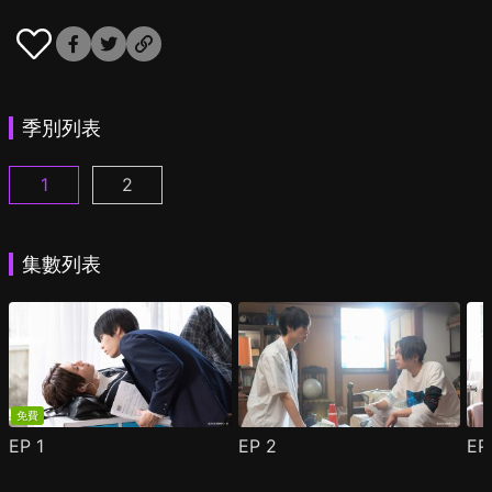
季別列表
1
2
美麗的他 第1季 第1集
美麗的他 第2季 第1集
(
)
(
)
集數列表
免費
EP
1
EP
2
E