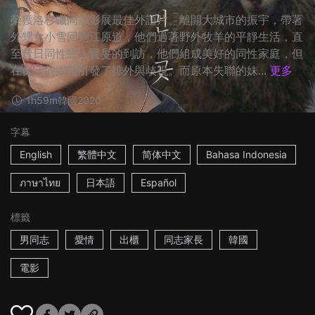
榮獲洛杉磯同志影展最佳外語片。離開大城市的振宇，帶著
外甥女小雪回到江原道，他們過著野外牧羊的平靜生活，直
至昔日同性戀人賢旻的到訪，他們組成美好的同性家庭，但
在保守的鄉間引發了排外與歧視。而原本失聯的妹...
更多
1h59m
韓國
2020
字幕
English
繁體中文
简体中文
Bahasa Indonesia
ภาษาไทย
日本語
Español
標籤
男同志
愛情
出櫃
同志家長
韓國
電影