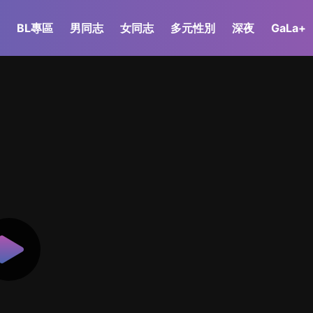
BL專區
男同志
女同志
多元性別
深夜
GaLa+