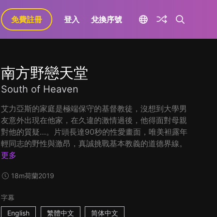
免費註冊
登入
兌換序號
南方野戀天堂
South of Heaven
艾力亞斯的家庭是極端保守的基督教徒，沒想到大學男
友意外出現在他家，在久違的激情過後，他得面對母親
對他的質疑…。片頭長達90秒的性愛畫面，唯美袒露年
輕同志的野性與激昂，真誠挑戰基本教義的道德界線。
更多
18m
荷蘭
2019
字幕
English
繁體中文
简体中文