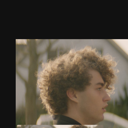
預告
劇照
推薦影片
劇情介紹