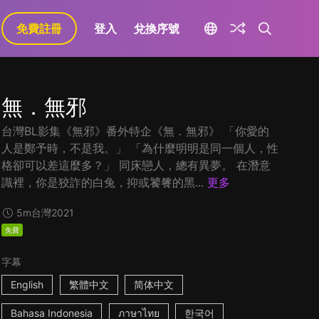
免費註冊
登入
兌換序號
無．無邪
台灣BL影集《無邪》番外特企《無．無邪》 「你愛的
人是鄭予時，不是我。」 「為什麼明明是同一個人，性
格卻可以差這麼多？」 同床戀人，總有異夢。 在潛意
識裡，你是狡詐的白兔，抑或饕餮的黑...
更多
5m
台灣
2021
免費
字幕
English
繁體中文
简体中文
Bahasa Indonesia
ภาษาไทย
한국어