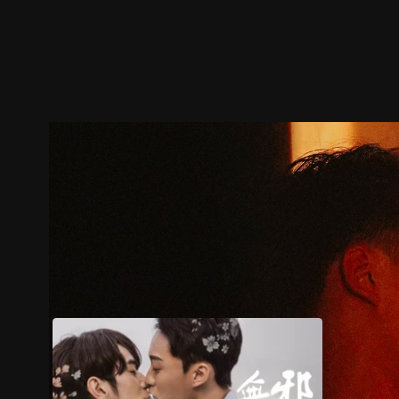
預告
劇照
推薦影片
劇情介紹