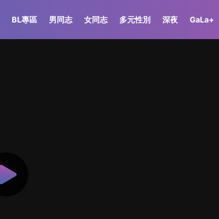
BL專區
男同志
女同志
多元性別
深夜
GaLa+