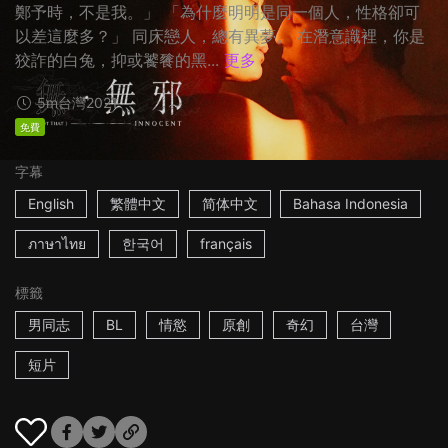
鄭予時，不是我。」 「為什麼明明是同一個人，性格卻可
以差這麼多？」 同床戀人，總有異夢。 在潛意識裡，你是
狡詐的白兔，抑或饕餮的黑...
更多
5m
台灣
2021
免費
字幕
English
繁體中文
简体中文
Bahasa Indonesia
ภาษาไทย
한국어
français
標籤
男同志
BL
情慾
原創
奇幻
台灣
短片