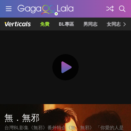
免費
BL專區
男同志
女同志
無．無邪
台灣BL影集《無邪》番外特企《無．無邪》 「你愛的人是