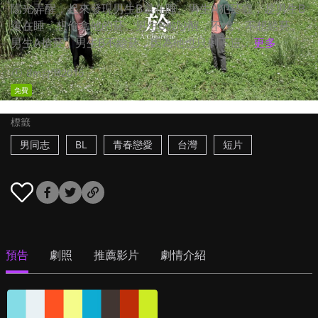
陽光弄醒，起來發現男生B還在睡。男生A犯菸癮，趁男生B
還在睡，想偷拿他的菸。男生B被吵醒，不悅，不想給菸。
男生A搶菸，男生B不給菸，因為他也只剩下這...
更多
8m
台灣
2015
免費
標籤
男同志
BL
青春戀愛
台灣
短片
預告
劇照
推薦影片
劇情介紹