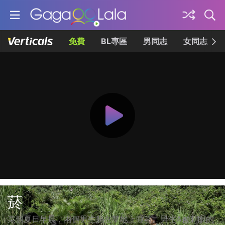
免費
BL專區
男同志
女同志
菸
某個夏日早晨，兩個男生躺在草地上睡著。男生A被刺眼的