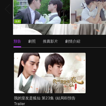
免費
EP
1
EP
2
預告
劇照
推薦影片
劇情介紹
我的室友是狐仙 第23集 (結局B)預告
Trailer