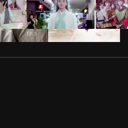
EP
3
EP
4