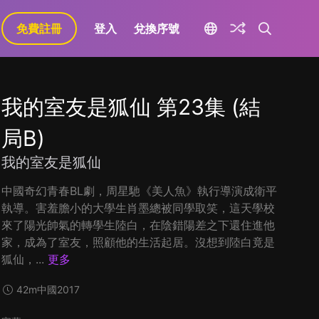
免費註冊
登入
兌換序號
我的室友是狐仙 第23集 (結
局B)
我的室友是狐仙
中國奇幻青春BL劇，周星馳《美人魚》執行導演成衛平
執導。害羞膽小的大學生肖墨總被同學取笑，這天學校
來了陽光帥氣的轉學生陸白，在陰錯陽差之下還住進他
家，成為了室友，照顧他的生活起居。沒想到陸白竟是
狐仙，...
更多
42m
中國
2017