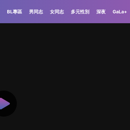
BL專區
男同志
女同志
多元性別
深夜
GaLa+