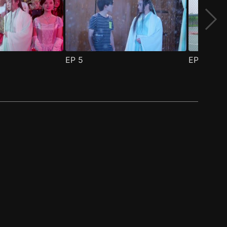
EP
5
EP
6