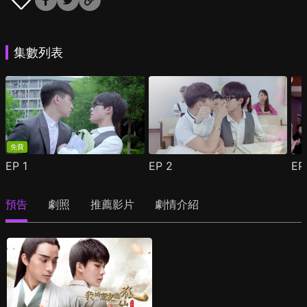
集數列表
免費
EP
1
EP
2
E
預告
劇照
推薦影片
劇情介紹