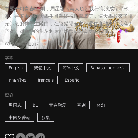
中國奇幻青春BL劇，周星馳《美人魚》執行導演成衛平執
導。害羞膽小的大學生肖墨總被同學取笑，這天學校來了陽
光帥氣的轉學生陸白，在陰錯陽差之下還住進他家，成為了
室友，照顧他的生活起居。沒想到陸白竟是狐仙，...
更多
26m
中國
2017
字幕
English
繁體中文
简体中文
Bahasa Indonesia
ภาษาไทย
français
Español
標籤
男同志
BL
青春戀愛
喜劇
奇幻
中國及香港
影集