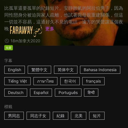
比孤單還要孤單的紀錄短片。安靜帥氣的阿拉伯男子，因為
同性戀身分被迫與家人疏離，他試著與母親重建關係，但這
一切並不容易，這通好久不見的電話，遠方的哭聲讓這個夜
晚，更是寂寞……。
更多
18m
加拿大
2020
免費
字幕
English
繁體中文
简体中文
Bahasa Indonesia
Tiếng Việt
ภาษาไทย
한국어
français
Deutsch
Español
Português
हिन्दी
標籤
男同志
同志子女
紀錄
北美
短片