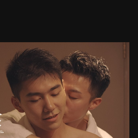
 第1集
(
)