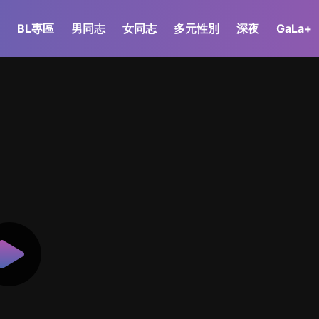
BL專區
男同志
女同志
多元性別
深夜
GaLa+