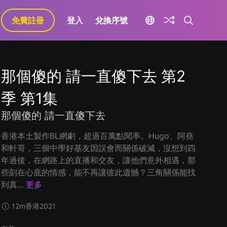
免費註冊
登入
兌換序號
那個傻的 請一直傻下去 第2
季 第1集
那個傻的 請一直傻下去
香港本土製作BL網劇，超過百萬點閱率。Hugo、阿堯
和軒哥，三個中學好基友因誤會而關係破滅，沒想到四
年過後，在網路上的直播和交友，讓他們意外相遇，那
些刻在心底的情感，能不再讓彼此遺憾？三角關係能找
到真...
更多
12m
香港
2021