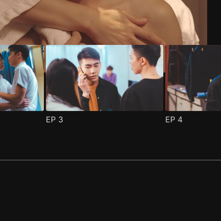
EP
3
EP
4