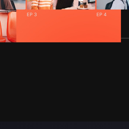
EP
3
EP
4