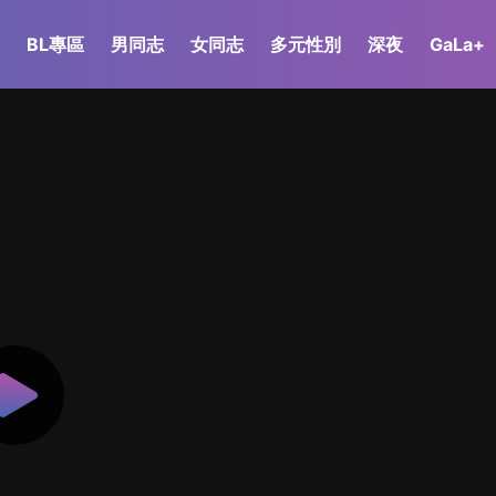
BL專區
男同志
女同志
多元性別
深夜
GaLa+