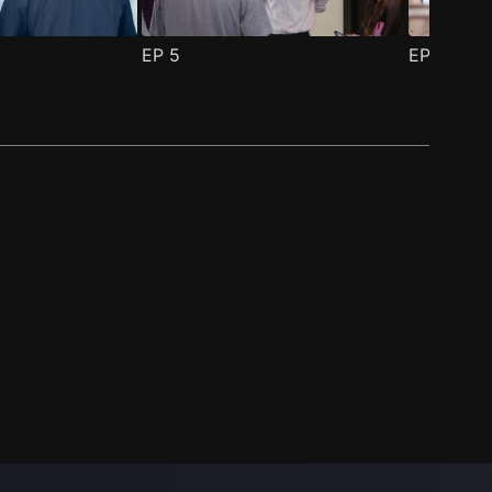
EP
5
EP
6