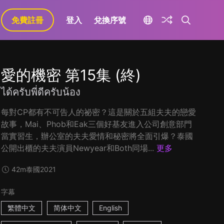
免費註冊
登入
兌換序號
愛的機密 第15集 (終)
ได้ครับพี่ดีครับน้อง
每對CP都有不可告人的祕密？這是關於五組夫夫的戀愛
故事，Mai、Phob和Eak三個好基友進入公司創意部門
當實習生，辦公室的夫夫愛情和秘密將全面引爆？泰國
公開出櫃的夫夫演員Newyear和Both同場...
更多
42m
泰國
2021
字幕
繁體中文
简体中文
English