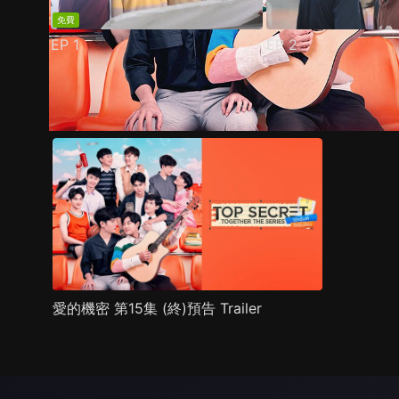
免費
EP
1
EP
2
預告
劇照
推薦影片
劇情介紹
愛的機密 第15集 (終)預告 Trailer